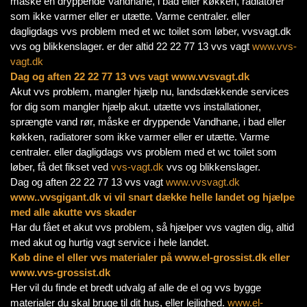
måske en dryppende Vandhane, i bad eller køkken, radiatorer
som ikke varmer eller er utætte. Varme centraler. eller
dagligdags vvs problem med et wc toilet som løber, vvsvagt.dk
vvs og blikkenslager. er der altid 22 22 77 13 vvs vagt
www.vvs-
vagt.dk
Dag og aften 22 22 77 13 vvs vagt www.vvsvagt.dk
Akut vvs problem, mangler hjælp nu, landsdækkende services
for dig som mangler hjælp akut. utætte vvs installationer,
sprængte vand rør, måske er dryppende Vandhane, i bad eller
køkken, radiatorer som ikke varmer eller er utætte. Varme
centraler. eller dagligdags vvs problem med et wc toilet som
løber, få det fikset ved
vvs-vagt.dk
vvs og blikkenslager.
Dag og aften 22 22 77 13 vvs vagt
www.vvsvagt.dk
www..vvsgigant.dk vi vil snart dække helle landet og hjælpe
med alle akutte vvs skader
Har du fået et akut vvs problem, så hjælper vvs vagten dig, altid
med akut og hurtig vagt service i hele landet.
Køb dine el eller vvs materialer på www.el-grossist.dk eller
www.vvs-grossist.dk
Her vil du finde et bredt udvalg af alle de el og vvs bygge
materialer du skal bruge til dit hus, eller lejlighed.
www.el-