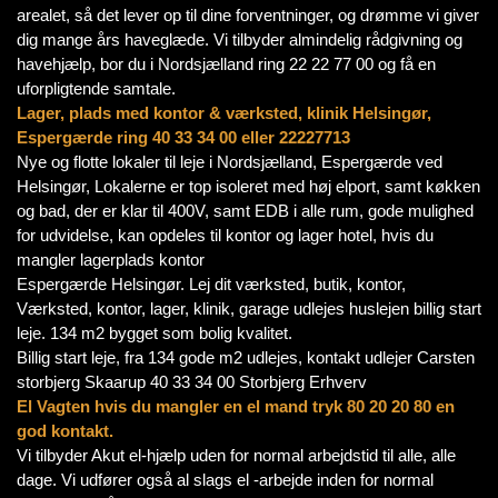
arealet, så det lever op til dine forventninger, og drømme vi giver
dig mange års haveglæde. Vi tilbyder almindelig rådgivning og
havehjælp, bor du i Nordsjælland ring 22 22 77 00 og få en
uforpligtende samtale.
Lager, plads med kontor & værksted, klinik Helsingør,
Espergærde ring 40 33 34 00 eller 22227713
Nye og flotte lokaler til leje i Nordsjælland, Espergærde ved
Helsingør, Lokalerne er top isoleret med høj elport, samt køkken
og bad, der er klar til 400V, samt EDB i alle rum, gode mulighed
for udvidelse, kan opdeles til kontor og lager hotel, hvis du
mangler lagerplads kontor
Espergærde Helsingør. Lej dit værksted, butik, kontor,
Værksted, kontor, lager, klinik, garage udlejes huslejen billig start
leje. 134 m2 bygget som bolig kvalitet.
Billig start leje, fra 134 gode m2 udlejes, kontakt udlejer Carsten
storbjerg Skaarup 40 33 34 00 Storbjerg Erhverv
El Vagten hvis du mangler en el mand tryk 80 20 20 80 en
god kontakt.
Vi tilbyder Akut el-hjælp uden for normal arbejdstid til alle, alle
dage. Vi udfører også al slags el -arbejde inden for normal