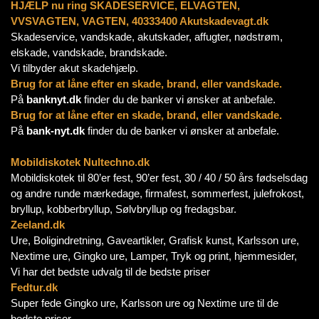
HJÆLP nu ring SKADESERVICE, ELVAGTEN,
VVSVAGTEN, VAGTEN, 40333400 Akutskadevagt.dk
Skadeservice, vandskade, akutskader, affugter, nødstrøm,
elskade, vandskade, brandskade.
Vi tilbyder akut skadehjælp.
Brug for at låne efter en skade, brand, eller vandskade.
På
banknyt.dk
finder du de banker vi ønsker at anbefale.
Brug for at låne efter en skade, brand, eller vandskade.
På
bank-nyt.dk
finder du de banker vi ønsker at anbefale.
Mobildiskotek Nultechno.dk
Mobildiskotek til 80’er fest, 90’er fest, 30 / 40 / 50 års fødselsdag
og andre runde mærkedage, firmafest, sommerfest, julefrokost,
bryllup, kobberbryllup, Sølvbryllup og fredagsbar.
Zeeland.dk
Ure, Boligindretning, Gaveartikler, Grafisk kunst, Karlsson ure,
Nextime ure, Gingko ure, Lamper, Tryk og print, hjemmesider,
Vi har det bedste udvalg til de bedste priser
Fedtur.dk
Super fede Gingko ure, Karlsson ure og Nextime ure til de
bedste priser.