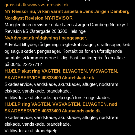
grossist.dk
www.vvs-grossist.dk
NY Revisor nu, vi kan varmt anbefale Jens Jørgen Damberg
Nordkyst Revision NY-REVISOR
Mangler du en revisor kontakt Jens Jørgen Damberg Nordkyst
Revision I/S Østergade 20 3200 Helsinge
NyAdvokat.dk rådgivning i pengesager.
Advokat tilbyder, rådgivning i ægteskabssager, straffesager, køb
og salg, skøder, pengesager. Kontakt os for en uforpligtende
samtale, vi kommer gerne til dig. Fast lav timepris få en aftale
på 0045. 22227712
HJÆLP akut ring VAGTEN, ELVAGTEN, VVSVAGTEN,
SKADESERVICE 40333400 Akutelskade.dk
Skadeservice, vandskade, akutskader, affugter, nødstrøm,
elskade, vandskade, brandskade.
Vi tilbyder akut elskade. hjælp også forsikringsskader.
HJÆLP ring VAGTEN, VVSVAGTEN, ELVAGTEN, nød
SKADESERVICE 40333400 Akutvandskade.dk
Skadeservice, vandskade, akutskader, affugter, nødstrøm,
elskade, vandskade, brandskade.
Vi tilbyder akut skadehjælp.