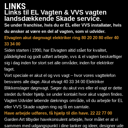
LINKS
Links til
EL Vagten & VVS vagten
landsdækkende Skade service.
Se under franchise, hvis du er EL eller VVS installatør, hvis
du ønsker at være en del af vagten, som vi udvider.
Elvagten akut døgnvagt elektriker ring 80 20 20 80 eller 40
33 34 00
Siden starten i 1990, har Elvagten altid stået for kvalitet,
pålidelighed og godt udført arbejde, vvs & el vagten beskæftiger
sig i dag inden for stort set alle områder, inden for elektriker
faget.
Vort speciale er akut el og vvs vagt – hvor vores vagttelefon
besvares alle dage. Akut elvagt 40 33 34 00 Elektriker
Blikkenslager døgnvagt. Søger du akut vvs eller el vagt er dette
stedet du finder hjælp. se under kontakt hvor akut vagten findes.
Vagten Udvider løbende dæknings område, vil du arbejde for EL
eller VVS Skade vagten ring og få en samtale.
Have arbejde udføres, få hjælp til din have. 22 22 77 00
Garden Art tilbyder havekonsulent arbejde, hvor målet er at vi
sammen med udgangspunkt i dine tanker og ideer, designer ude