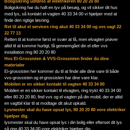
Boligsikring udføres af elektrikeren 80 20 20 80
Boligsikring har du haft en tyv på besøg, og vil sikker dit hus
med lys, så kontakt el-vagten 40 33 34 00 vi hjælper med at
finde den rigtige løsning.
Ret til akut el services ring akut 40 33 34 00 og vvs vagt 22
22 77 13
Retten til at komme først er svær at få, men elvagten prøver
altid til at komme hurtigt, få gennemgået din el eller vvs
installation ring 80 20 20 80
Hos El-Grossisten & VVS-Grossisten finder du dine
materialer
El-grossisten her kommer du til at finde alle dine vare til både
vvs-grossisten og el-grossisten har dine vare klar.
Mobilen er en sikker kontakt til vagten 40 33 34 00
Mobilen er en sikker kontakt til elvagten, ring trykt 40 33 34 00
eller 80 20 20 80, find vvs og el vagten på din mobil, der er altid
en vagtbil klar til at modtage dit akut opkald.
Lysmester skal du have opsat lys, 80 20 20 80 vore elektriker
hjælper dig.
lysmester skal du have opsat lys i din bolig eller efterset dit lys
så ring 40 33 34 00 vore elektriker hjælper dig.