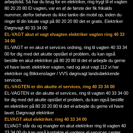
arbejdstid. Så har du brug for en elektriker, ring trygt til el vagten
80 20 20 80 El vagten, var en af de første der fik frikalds
nummer, derfor behøver du ikke tanke din mobil op, inden du
ringer til din lokale vagt på 80 20 20 80 det er gratis. Elektriker
Døgnvagt 40 33 34 00
EL-VAGT akut el vagt elvagten elektriker vagten ring 40 33
34 00
EL-VAGT er en akut el services ordning, ring til vagten 40 33 34
00 for dig med det akutte opstået el problem, du kan også
bestille en akut elektriker på 80 20 80 til det el arbejde du gerne
vil have lavet. elektriker vagten, nød og akut vagt 112 vi har
elektriker og Blikkenslager / VVS døgnvagt landsdækkende
services.
EL-VAGTEN er din akutte el services, ring 40 33 34 00
EL-VAGTEN er din akutte el services, ring til vagten 40 33 34 00
for dig med det akutte opstået el problem, du kan også bestille
en elektriker på 80 20 20 80 til det el-arbejde du gerne vil have
lavet. Døgnvagt elektriker
ELVAGT akut elektriker, ring 40 33 34 00
ELVAGT står du og mangler en akut elektriker ring til vagten 40
33 34 00 du kan også kontakte el vagtens el services center,