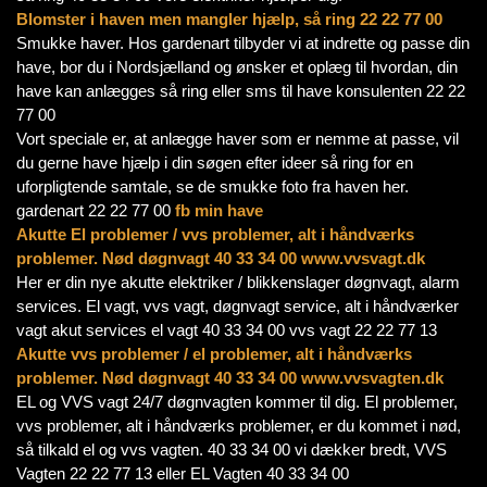
Blomster i haven men mangler hjælp, så ring 22 22 77 00
Smukke haver. Hos gardenart tilbyder vi at indrette og passe din
have, bor du i Nordsjælland og ønsker et oplæg til hvordan, din
have kan anlægges så ring eller sms til have konsulenten 22 22
77 00
Vort speciale er, at anlægge haver som er nemme at passe, vil
du gerne have hjælp i din søgen efter ideer så ring for en
uforpligtende samtale, se de smukke foto fra haven her.
gardenart 22 22 77 00
fb min have
Akutte El problemer / vvs problemer, alt i håndværks
problemer.
Nød døgnvagt 40 33 34 00 www.vvsvagt.dk
Her er din nye akutte elektriker / blikkenslager døgnvagt, alarm
services. El vagt, vvs vagt, døgnvagt service, alt i håndværker
vagt akut services el vagt 40 33 34 00 vvs vagt 22 22 77 13
Akutte vvs problemer / el problemer, alt i håndværks
problemer. Nød døgnvagt 40 33 34 00 www.vvsvagten.dk
EL og VVS vagt 24/7 døgnvagten kommer til dig. El problemer,
vvs problemer, alt i håndværks problemer, er du kommet i nød,
så tilkald el og vvs vagten. 40 33 34 00 vi dækker bredt, VVS
Vagten 22 22 77 13 eller EL Vagten 40 33 34 00