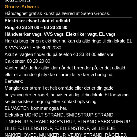
Grooss Artwork
Håndtegnet grafisk kunst på lærred af Søren Grooss.
Elektriker elvagt akut el udkald
Ring 40 33 34 00 – 80 20 20 80
Håndværker vagt, VVS vagt, Elektriker vagt, EL vagt
Har du brug for en elektriker nu kan du altid ringe til din lokale EL
& VVS VAGT +45 80202080
Akut el vagten finder du på telefon 40 33 34 00 eller vor
Callcenter. 80 20 20 80
Vagten står derfor altid klar når det brænder på, er det udkald
eller et almindeligt stykke el arbejde rykker vi hurtig ud.
Bemærk:
Mangler der strøm i et helt område eller det er din gade
belysning der er røget, henviser vi dig til din lokale El-forsyning,
se din sidste el regning efter kontakt oplysning.
EL VAGTEN kommer også her.
Elektriker UDHOLT STRAND, SMIDSTRUP STRAND,
TINKERUP, STRAND BØRSTRUP, STRAND ESBØNDERUP,
LILLE FJELLENSTRUP, FJELLENSTRUP, GILLELEJE,
NAKKEHOVED, MUNKERUP, VEJBY STRAND, RÅGELEJ,